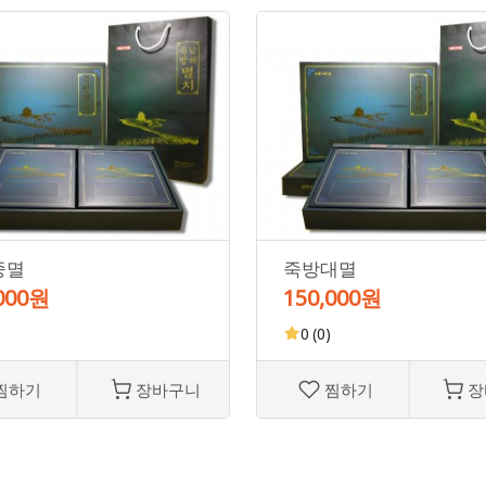
중멸
죽방대멸
,000원
150,000원
0
(0)
찜하기
장바구니
찜하기
장