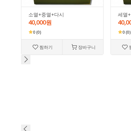
소멸+중멸+다시
세멸
40,000원
40,
0
(0)
0
(0)
찜하기
장바구니