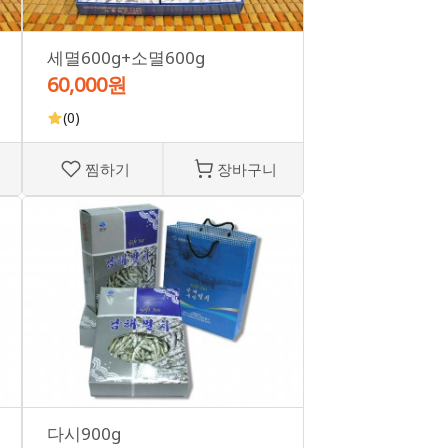
세멸600g+소멸600g
60,000원
(0)
찜하기
장바구니
다시900g