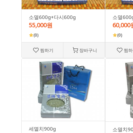
소멸600g+다시600g
소멸600
55,000원
60,000
(0)
(0)
찜하기
장바구니
찜하
세멸치900g
소멸치90