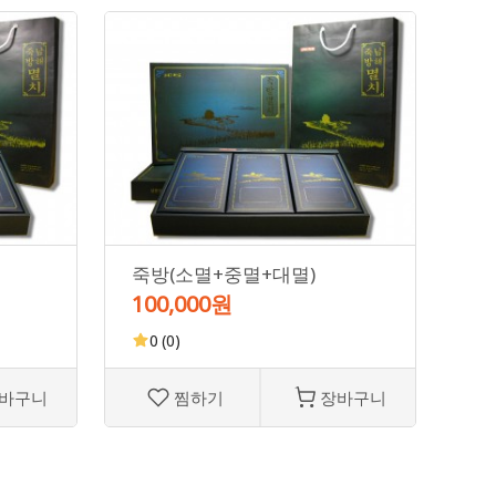
죽방(소멸+중멸+대멸)
죽
100,000원
30
0
(0)
바구니
찜하기
장바구니