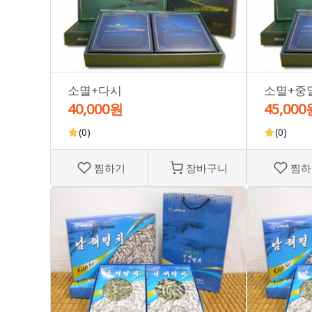
소멸+다시
소멸+중
40,000원
45,000
(0)
(0)
찜하기
장바구니
찜하