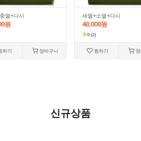
+중멸+다시
세멸+소멸+다시
000원
40,000원
0
(2)
찜하기
장바구니
찜하기
장
신규상품