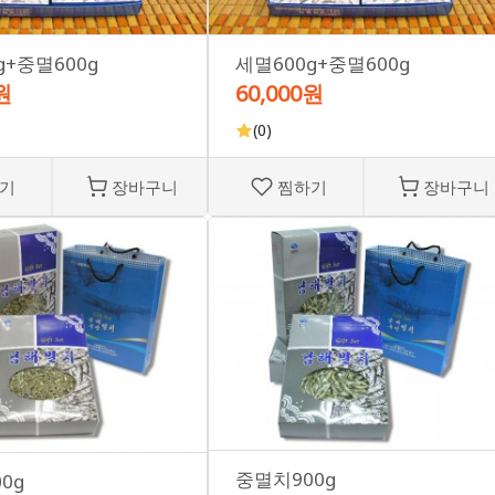
g+중멸600g
세멸600g+중멸600g
원
60,000원
(0)
기
장바구니
찜하기
장바구니
중멸치900g
0g