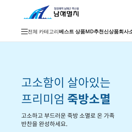
전체 카테고리
베스트 상품
MD추천
신상품
회사
죽방멸치
특품멸치
남해멸치
특산건어물
남해특산품