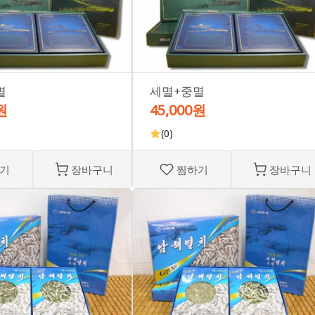
멸
세멸+중멸
원
45,000원
(0)
기
장바구니
찜하기
장바구니