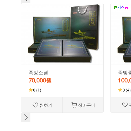
죽방소멸
죽방
70,000원
100
0
(1)
0
(4)
찜하기
장바구니