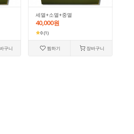
세멸+소멸+중멸
소
40,000원
45
0
(1)
바구니
찜하기
장바구니