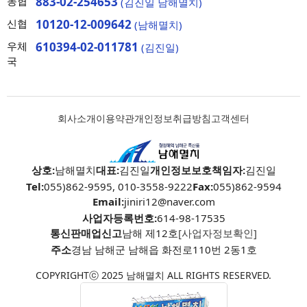
농협
883-02-254653
(김진일 남해멸치)
신협
10120-12-009642
(남해멸치)
우체
610394-02-011781
(김진일)
국
회사소개
이용약관
개인정보취급방침
고객센터
상호:
남해멸치
대표:
김진일
개인정보보호책임자:
김진일
Tel:
055)862-9595, 010-3558-9222
Fax:
055)862-9594
Email:
jiniri12@naver.com
사업자등록번호:
614-98-17535
통신판매업신고
남해 제12호
[사업자정보확인]
주소
경남 남해군 남해읍 화전로110번 2동1호
COPYRIGHTⓒ 2025 남해멸치 ALL RIGHTS RESERVED.