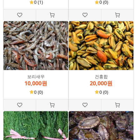
0
(1)
0
(0)
보리새우
건홍합
10,000원
20,000원
0
(0)
0
(0)