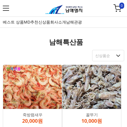
0
베스트 상품
MD추천
신상품
회사소개
남해관광
남해특산품
죽방렴새우
꼴뚜기
20,000원
10,000원