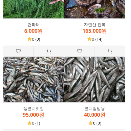
건파래
자연산 전복
6,000원
165,000원
0
(0)
0
(14)
생멸치젓갈
멸치쌈밥용
95,000원
40,000원
0
(1)
0
(0)