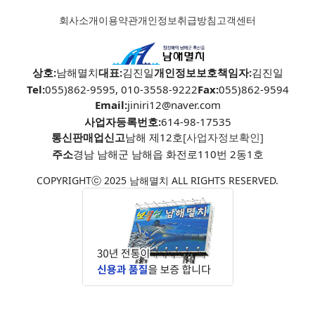
회사소개
이용약관
개인정보취급방침
고객센터
상호:
남해멸치
대표:
김진일
개인정보보호책임자:
김진일
Tel:
055)862-9595, 010-3558-9222
Fax:
055)862-9594
Email:
jiniri12@naver.com
사업자등록번호:
614-98-17535
통신판매업신고
남해 제12호
[사업자정보확인]
주소
경남 남해군 남해읍 화전로110번 2동1호
COPYRIGHTⓒ 2025 남해멸치 ALL RIGHTS RESERVED.