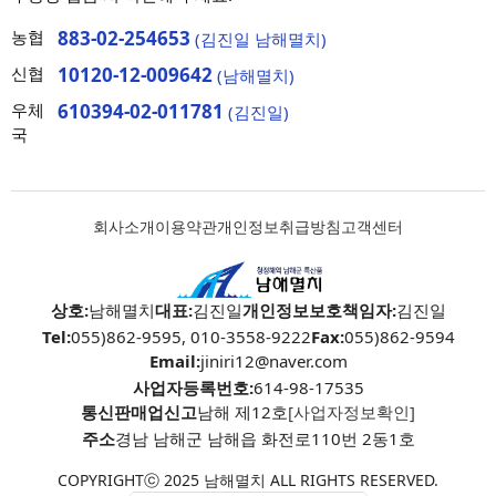
농협
883-02-254653
(김진일 남해멸치)
신협
10120-12-009642
(남해멸치)
우체
610394-02-011781
(김진일)
국
회사소개
이용약관
개인정보취급방침
고객센터
상호:
남해멸치
대표:
김진일
개인정보보호책임자:
김진일
Tel:
055)862-9595, 010-3558-9222
Fax:
055)862-9594
Email:
jiniri12@naver.com
사업자등록번호:
614-98-17535
통신판매업신고
남해 제12호
[사업자정보확인]
주소
경남 남해군 남해읍 화전로110번 2동1호
COPYRIGHTⓒ 2025 남해멸치 ALL RIGHTS RESERVED.