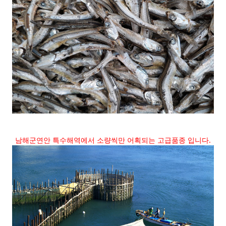
남해군연안 특수해역에서 소량씩만 어획되는 고급품종 입니다.