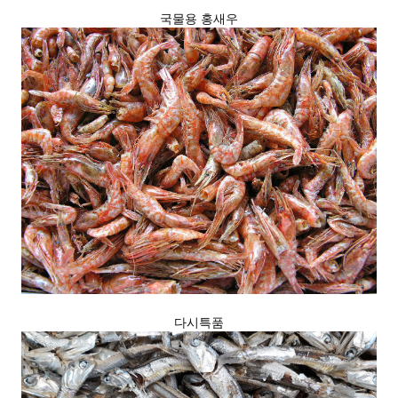
국물용 홍새우
다시특품