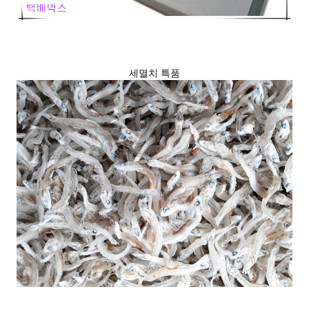
세멸치 특품