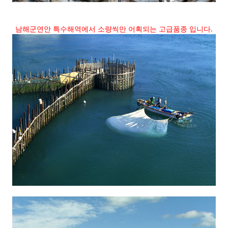
남해군연안 특수해역에서 소량씩만 어획되는 고급품종 입니다.