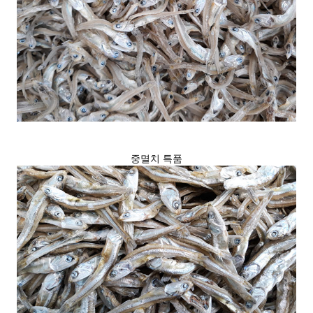
중멸치 특품