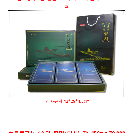
원
상자규격 42*29*4.5cm
★특품구성 (소멸+중멸+다시) 각 450g = 70,000