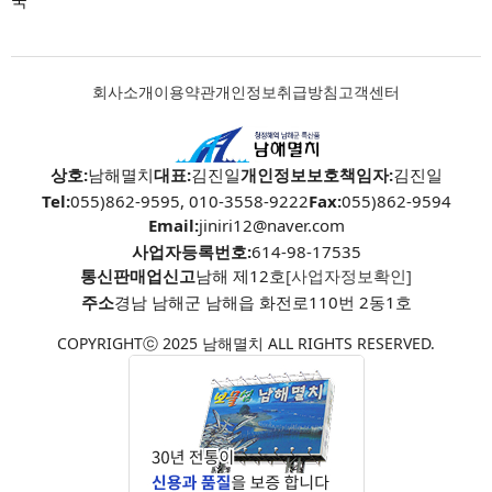
국
회사소개
이용약관
개인정보취급방침
고객센터
상호:
남해멸치
대표:
김진일
개인정보보호책임자:
김진일
Tel:
055)862-9595, 010-3558-9222
Fax:
055)862-9594
Email:
jiniri12@naver.com
사업자등록번호:
614-98-17535
통신판매업신고
남해 제12호
[사업자정보확인]
주소
경남 남해군 남해읍 화전로110번 2동1호
COPYRIGHTⓒ 2025 남해멸치 ALL RIGHTS RESERVED.