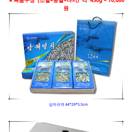
원
상자규격 44*29*5.5cm