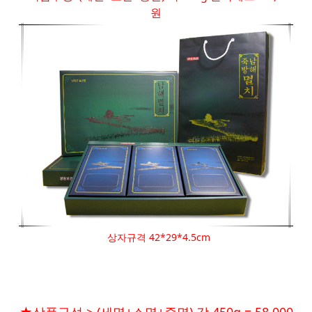
원
상자규격 42*29*4.5cm
★상품구성 > (세멸+소멸+중멸) 각 450g = 58,000