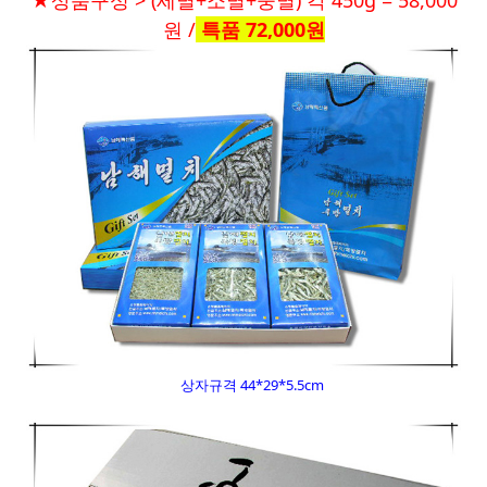
원 /
특품 72,000원
상자규격 44*29*5.5cm