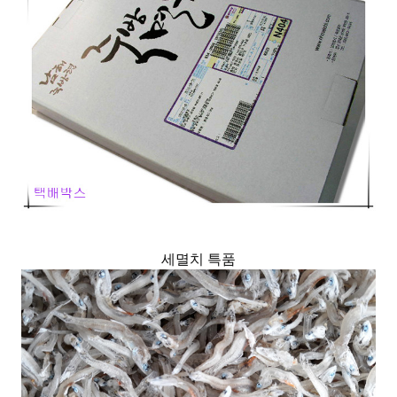
세멸치 특품