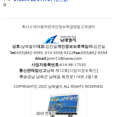
국
회사소개
이용약관
개인정보취급방침
고객센터
상호:
남해멸치
대표:
김진일
개인정보보호책임자:
김진일
Tel:
055)862-9595, 010-3558-9222
Fax:
055)862-9594
Email:
jiniri12@naver.com
사업자등록번호:
614-98-17535
통신판매업신고
남해 제12호
[사업자정보확인]
주소
경남 남해군 남해읍 화전로110번 2동1호
COPYRIGHTⓒ 2025 남해멸치 ALL RIGHTS RESERVED.