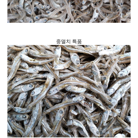
중멸치 특품