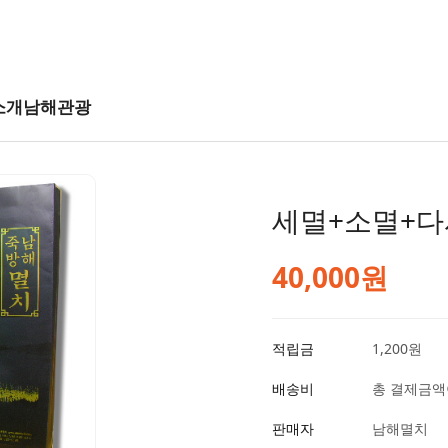
소개
남해관광
세멸+소멸+다
40,000원
적립금
1,200원
배송비
총 결제금액이
판매자
남해멸치