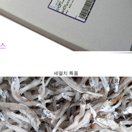
세멸치 특품