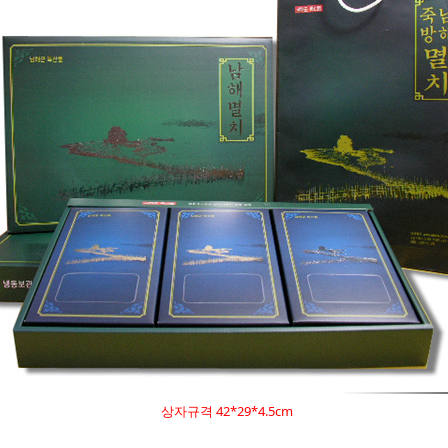
상자규격 42*29*4.5cm