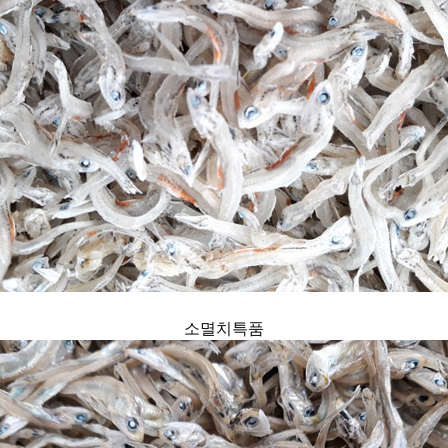
소멸치특품