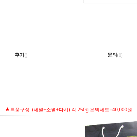
후기
문의
(
)
(0)
★특품구성 (세멸+소멸+다시) 각 250g 은박세트=40,000원