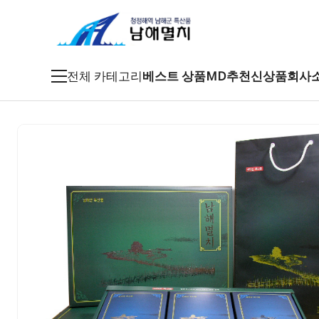
전체 카테고리
베스트 상품
MD추천
신상품
회사
죽방멸치
특품멸치
남해멸치
특산건어물
남해특산품