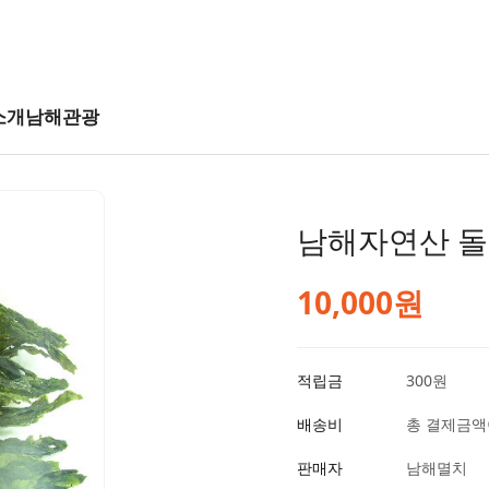
소개
남해관광
남해자연산 
10,000
원
적립금
300원
배송비
총 결제금액이
판매자
남해멸치