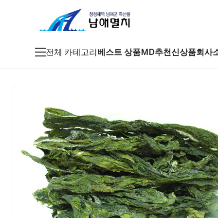
전체 카테고리
베스트 상품
MD추천
신상품
회사
죽방멸치
특품멸치
남해멸치
특산건어물
남해특산품